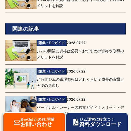
メリットを解説
関連の記事
2026.07.22
開業・FCガイド
ジムの開業に資格は必要？おすすめの資格や取得の
メリットを解説
2026.07.22
開業・FCガイド
24時間ジムの市場規模はどれくらい？成長の背景と
今後の見通し
2026.07.22
開業・FCガイド
パーソナルトレーナーの独立ガイド！メリット・デ
メリットを詳しく解説
BeeQuickのFC開業
ジム運営に役立つ！
お問い合わせ
資料ダウンロード