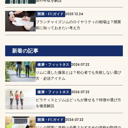
由や年収を解説
2025.12.24
開業・FCガイド
フランチャイズジムのロイヤリティの相場は？開業
前に知っておきたい考え方
新着の記事
2026.07.22
健康・フィットネス
ジムに適した服装とは？初心者でも失敗しない選び
方・必須アイテム
2026.07.22
健康・フィットネス
ピラティスとジムはどっちが痩せる？特徴や選び方
を徹底解説
2026.07.22
開業・FCガイド
ジムの開業に資格は必要？おすすめの資格や取得の