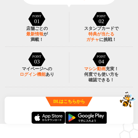
POINT
POINT
01
02
店舗ごとの
スタンプカードで
最新情報
が
特典が
当たる
満載！
ガチャ
に挑戦！
POINT
POINT
03
04
マイページへの
マシン動画
充実！
ログイン機能
あり
何度でも
使い方を
確認できる！
DLはこちらから