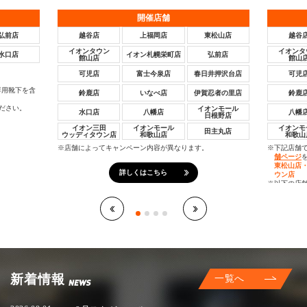
開催
店舗
弘前店
越谷店
上福岡店
東松山店
越谷
イオンタウン
イオンタ
水口店
イオン札幌栄町店
弘前店
館山店
館山
可児店
富士今泉店
春日井押沢台店
可児
専用靴下を含
鈴鹿店
いなべ店
伊賀忍者の里店
鈴鹿
ださい。
イオンモール
水口店
八幡店
八幡
日根野店
イオン三田
イオンモール
イオンモ
田主丸店
ウッディタウン店
和歌山店
和歌山
※店舗によってキャンペーン内容が異なります。
※下記店舗
舗ページ
東松山店
詳しくはこちら
ウン店
※以下の店
予約制と
越谷店・
※お一人様
※お申込み
お申込み
新着情報
一覧へ