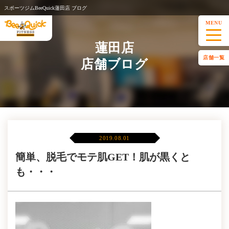
スポーツジムBeeQuick蓮田店 ブログ
MENU
蓮田店
店舗一覧
店舗ブログ
2019.08.01
簡単、脱毛でモテ肌GET！肌が黒くと
も・・・