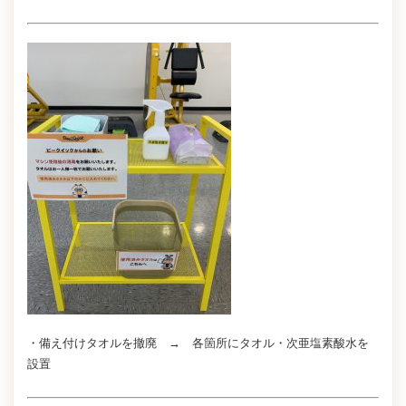
・備え付けタオルを撤廃 → 各箇所にタオル・次亜塩素酸水を
設置