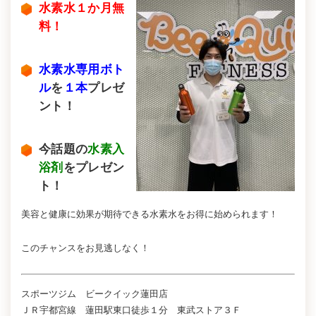
水素水１か月無
料！
水素水専用ボト
ル
を
１本
プレゼ
ント！
今話題の
水素入
浴剤
をプレゼン
ト！
美容と健康に効果が期待できる水素水をお得に始められます！
このチャンスをお見逃しなく！
スポーツジム ビークイック蓮田店
ＪＲ宇都宮線 蓮田駅東口徒歩１分 東武ストア３Ｆ