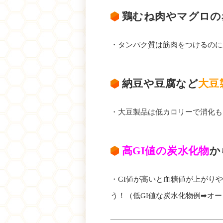
鶏むね肉やマグロの
・タンパク質は筋肉をつけるのに
納豆や豆腐など
大豆
・大豆製品は低カロリーで消化も
高GI値の炭水化物
か
・GI値が高いと血糖値が上がり
う！（低GI値な炭水化物例➡オ