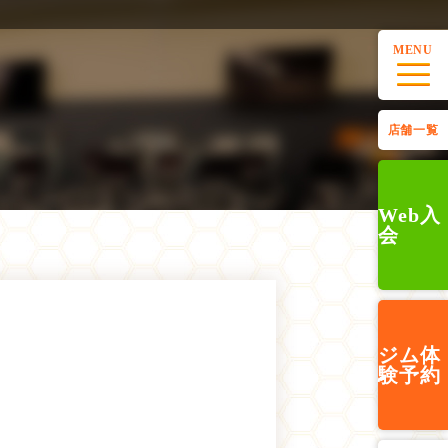
MENU
店舗一覧
Web入
会
ジム
体
験予約