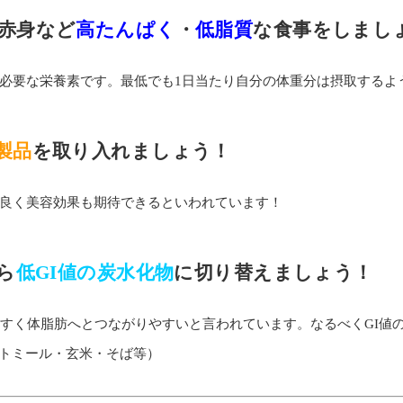
赤身など
高たんぱく
・
低脂質
な食事をしまし
必要な栄養素です。最低でも1日当たり自分の体重分は摂取するよ
製品
を取り入れましょう！
良く美容効果も期待できるといわれています！
ら
低GI値の炭水化物
に切り替えましょう！
やすく体脂肪へとつながりやすいと言われています。なるべくGI値
ートミール・玄米・そば等）