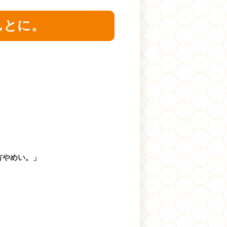
んとに。
え方やめい。」