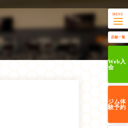
MENU
店舗一覧
Web入
会
ジム
体
験予約