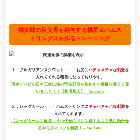
桃太郎の祖父母も絶句する桃尻＆ハムス
トリングスを作るトレーニング
１．ブルガリアンスクワット
・・・
お尻に
ハチャメチャな刺激
を
入れてくれる種目になっておりやす。
現ボディビル日本王者に俺の弱点部位を強化する種目を教えて貰
いました！！【相澤隼人】 – YouTube
２．レッグカール
・・・
ハムストリングに
キャハキャハな刺激
を
入れてくれます。
【レッグカール】座る・うつ伏せのマシン別！太もも裏に効かせ
るやり方のコツを解説！ – YouTube