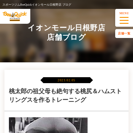
スポーツジムBeeQuickイオンモール日根野店 ブログ
MENU
イオンモール日根野店
店舗一覧
店舗ブログ
2023.02.05
桃太郎の祖父母も絶句する桃尻＆ハムスト
リングスを作るトレーニング