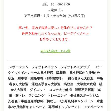
日祝 10：00-19:00
～定休日～
第三水曜日・お盆・年末年始（各3日程度）
寒い冬、屋内で快適に楽しく身体作りしませんか？
身体を動かしたくなったら、ビークイックへ♬
お待ちしております。
WEB入会はこちら😊
スポーツジム フィットネスジム フィットネスクラブ ビー
クイックイオンモール日根野店 阪和線 日根野駅から徒歩5分
駅近 駐車場・駐輪場有（3時間無料） 初心者さん大歓迎 中級
者さん大歓迎 運動苦手さん大歓迎 高校生・大学生大歓迎 社
会人大歓迎 ダイエット コロナ太り解消 運動不足解消 減
量 筋トレ ランニング トレーニング 低価格スポーツジム
入会金・事務登録手数料一切なし 1か月無料キャンペーン 水素
水2か月無料キャンペーン 専用ボトルプレゼント モチベーショ