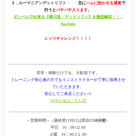
３．ルーマニアンデットリフト
・・・
主に
ハムに効かせる感覚
で
行うと
バチバチ入ります。
ダンベルで出来る【横川流・デッドリフト】を徹底解説！！ –
YouTube
レッツチャレンジ！！！！
見学・体験だけでも、大歓迎です。
トレーニング初心者の方でもインストラクターが丁寧に指導させ
ていただきます。
安心してご来店ください☆
WEB入会はこちら😊
～営業時間～（最終受け付けは閉店の
30分前
）
平日 10：00-22:00
土曜 10：00-2１:00