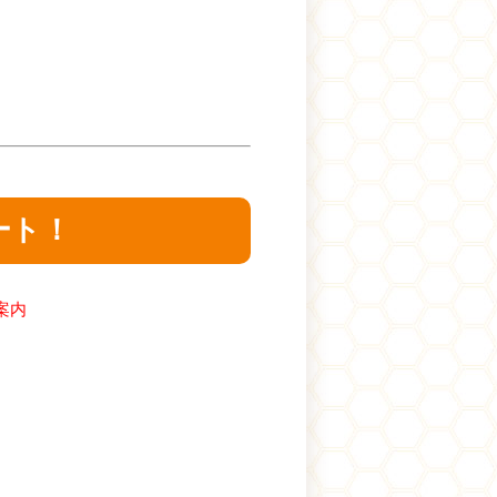
ート！
案内