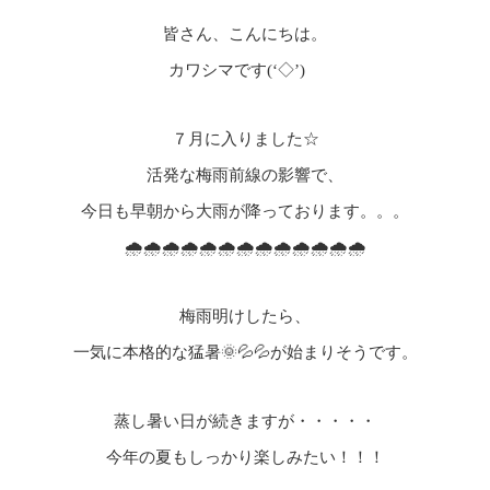
皆さん、こんにちは。
カワシマです(‘◇’)ゞ
７月に入りました☆
活発な梅雨前線の影響で、
今日も早朝から大雨が降っております。。。
🌧️🌧️🌧️🌧️🌧️🌧️🌧️🌧️🌧️🌧️🌧️🌧️🌧️
梅雨明けしたら、
一気に本格的な猛暑🌞💦💦が始まりそうです。
蒸し暑い日が続きますが・・・・・
今年の夏もしっかり楽しみたい！！！