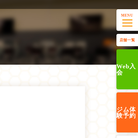
MENU
店舗一覧
Web入
会
ジム
体
験予約