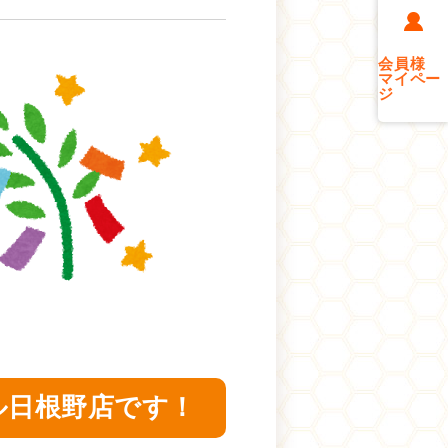
会員様
マイペー
ジ
ル日根野店です！