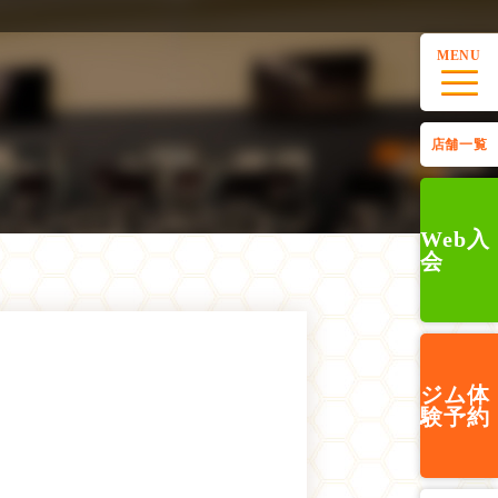
MENU
店舗一覧
Web入
会
ジム
体
験予約