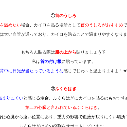
①
首のうしろ
を温めたい
場合、カイロを貼る場所として
首のうしろがおすすめ
は太い血管が通っており、カイロを貼ることで温まりやすくなり
もちろん貼る際は
服の上から
貼りましょう👔
私は
首の付け根
に貼っています。
背中に日光が当たっているような
感じでじわ～と温まりますよ！
②
ふくらはぎ
温まりにくい
と感じる場合、ふくらはぎにカイロを貼るのもおすす
第二の心臓と言われているふくらはぎ
。
身は心臓から遠い位置にあり、重力の影響で血液が戻りにくい場所
ふくらはぎはその役割をサポートしています。