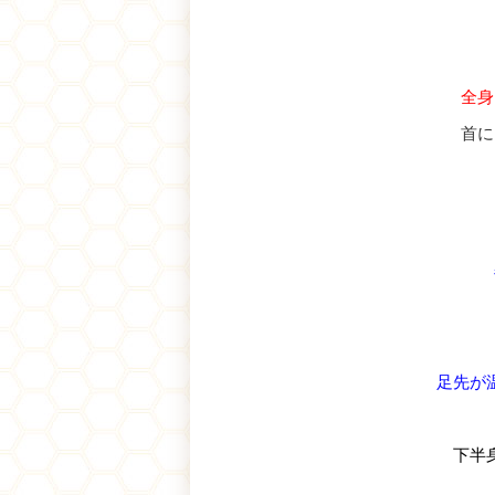
全身
首に
足先が
下半