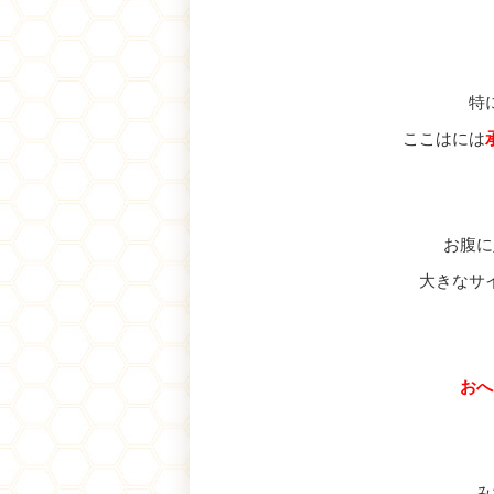
特
ここはには
お腹に
大きなサ
おへ
み