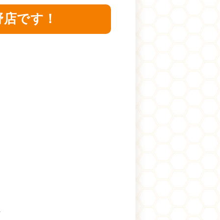
野店です！
⛄