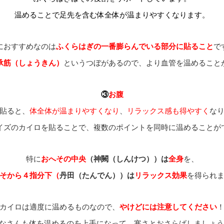
温めることで足先を含む体全体が温まりやすくなります。
におすすめなのは
ふくらはぎの一番膨らんでいる部分に貼ること
で
承筋（しょうきん）
というつぼがあるので、より血管を温めること
③
お腹
貼ると、
体全体が温まりやすくなり
、
リラックス感も得やすく
な
イズのカイロを貼ることで、複数のポイントを同時に温めることが
特に
おへその中央
（
神闕（しんけつ））
は
全身
を、
そから４指分下（
丹田（たんでん））は
リラックス効果
を得られ
カイロは適度に温めるものなので、
やけどには注意してください
なさんも体を温めるのを上手になって、寒さとおさらばしましょう🏋️‍