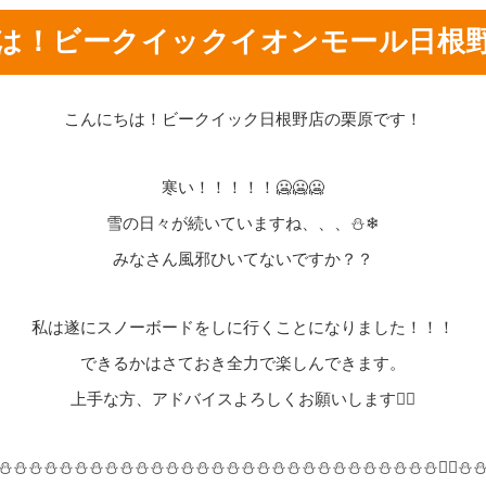
は！ビークイックイオンモール日根
こんにちは！ビークイック日根野店の栗原です！
寒い！！！！！🥶🥶🥶
雪の日々が続いていますね、、、⛄❄
みなさん風邪ひいてないですか？？
私は遂にスノーボードをしに行くことになりました！！！
できるかはさておき全力で楽しんできます。
上手な方、アドバイスよろしくお願いします🙇‍♂️
⛄⛄⛄⛄⛄⛄⛄⛄⛄⛄⛄⛄⛄⛄⛄⛄⛄⛄⛄⛄⛄⛄⛄⛄⛄⛄⛄⛄⛄🏃‍♂️⛄