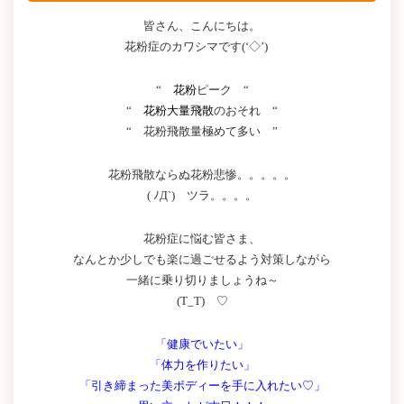
皆さん、こんにちは。
花粉症のカワシマです(‘◇’)ゞ
“
花粉
ピーク “
“
花粉大量飛散
のおそれ “
“ 花粉飛散量極めて多い ”
花粉飛散ならぬ花粉悲惨。。。。。
( ﾉД`) ツラ。。。。
花粉症に悩む皆さま、
なんとか少しでも楽に過ごせるよう対策しながら
一緒に乗り切りましょうね～
(T_T) ♡
「健康でいたい」
「体力を作りたい」
「引き締まった美ボディーを手に入れたい♡」