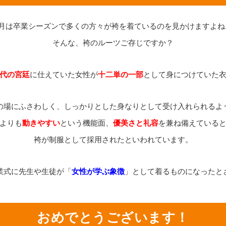
3月は卒業シーズンで多くの方々が袴を着ているのを見かけますよね
そんな、袴のルーツご存じですか？
代の宮廷
に仕えていた女性が
十二単の一部
として身につけていた
の場にふさわしく、しっかりとした身なりとして受け入れられるよ
よりも
動きやすい
という機能面、
優美さと礼容
を兼ね備えている
袴が制服として採用されたといわれています。
業式に先生や生徒が「
女性が学ぶ象徴
」として着るものになったと
おめでとうございます！