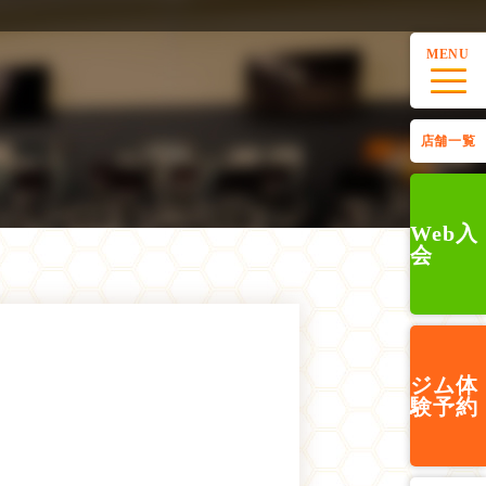
MENU
店舗一覧
Web入
会
ジム
体
験予約