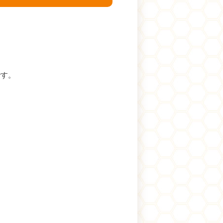
です。
。