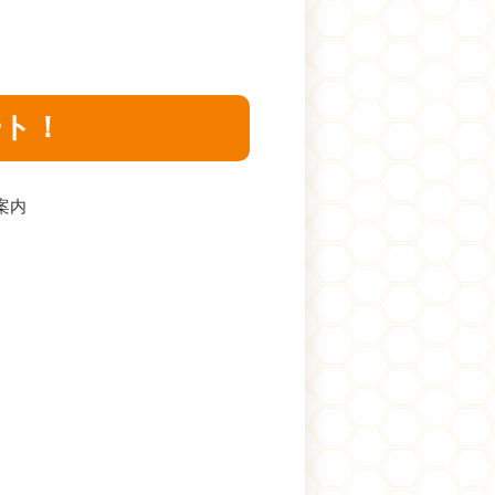
ート！
案内