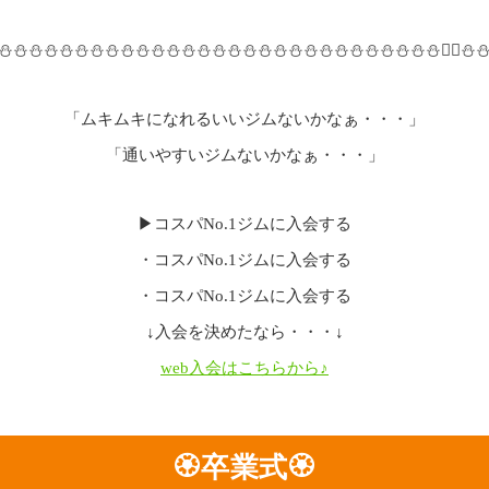
⛄⛄⛄⛄⛄⛄⛄⛄⛄⛄⛄⛄⛄⛄⛄⛄⛄⛄⛄⛄⛄⛄⛄⛄⛄⛄⛄⛄⛄🏃‍♂️⛄
「ムキムキになれるいいジムないかなぁ・・・」
「通いやすいジムないかなぁ・・・」
▶コスパNo.1ジムに入会する
・コスパNo.1ジムに入会する
・コスパNo.1ジムに入会する
↓入会を決めたなら・・・↓
web入会はこちらから♪
🏵卒業式🏵