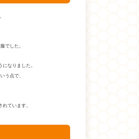
。
衣服でした。
うになりました。
という点で、
されています。