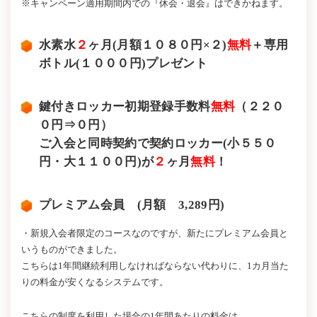
※キャンペーン適用期間内での『休会・退会』はできかねます。
水素水
２
ヶ月(月額１０８０円×２)
無料
＋専用
ボトル(１０００円)プレゼント
鍵付きロッカー初期登録手数料
無料
（２２０
０円⇒０円）
ご入会と同時契約で契約ロッカー(小５５０
円・大１１００円)が
２
ヶ月
無料
！
プレミアム会員 (月額 3,289円)
・新規入会者限定のコースなのですが、新たにプレミアム会員と
いうものができました。
こちらは1年間継続利用しなければならない代わりに、1カ月当た
りの料金が安くなるシステムです。
こちらの制度を利用した場合の1年間あたりの料金は、