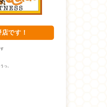
野店です！
です
あうっ。