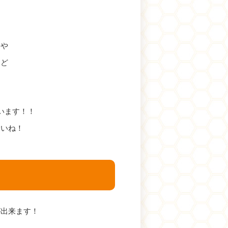
」や
など
います！！
さいね！
が出来ます！