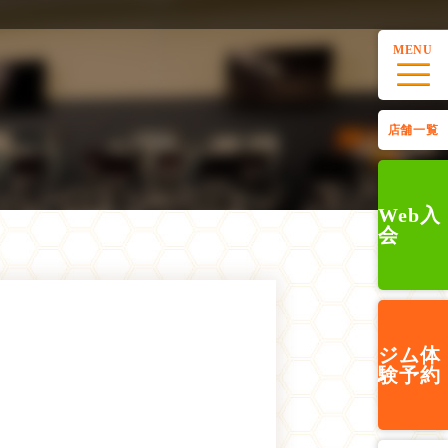
MENU
店舗一覧
Web入
会
ジム
体
験予約