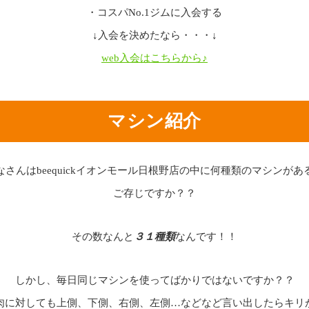
・コスパNo.1ジムに入会する
↓入会を決めたなら・・・↓
web入会はこちらから♪
マシン紹介
なさんはbeequickイオンモール日根野店の中に何種類のマシンがあ
ご存じですか？？
その数なんと
３１種類
なんです！！
しかし、毎日同じマシンを使ってばかりではないですか？？
肉に対しても上側、下側、右側、左側…などなど言い出したらキリ