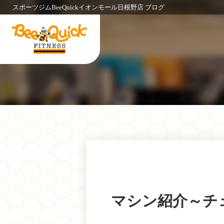
スポーツジムBeeQuickイオンモール日根野店 ブログ
マシン紹介～チ