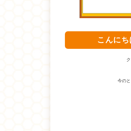
こんにち
ク
今のと