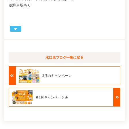
※駐車場あり
水口店ブログ
一覧に戻る
3月のキャンペーン
🎍1月キャンペーン🎍