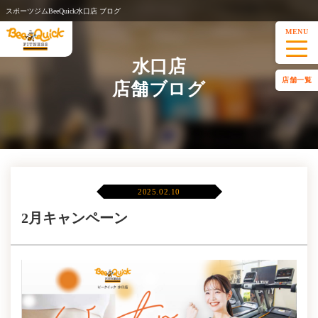
スポーツジムBeeQuick水口店 ブログ
MENU
水口店
店舗一覧
店舗ブログ
2025.02.10
2月キャンペーン