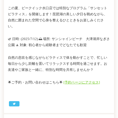
この夏、ビークイック水口店では特別なプログラム「サンセット
ピラティス」を開催します！琵琶湖の美しい夕日を眺めながら、
自然に囲まれた空間で心身を整えるひとときをお楽しみくださ
い。
🌿 日時: (2025/7/12) 🌅 場所: サンシャインビーチ 大津湖岸なぎさ
公園 🧘 対象: 初心者から経験者までどなたでも歓迎
自然の息吹を感じながらピラティスで体を動かすことで、忙しい
毎日から少し距離を置いてリラックスする時間を過ごせます。お
友達やご家族と一緒に、特別な時間を共有しませんか？
🌟ご予約・お問い合わせはこちら🌟
[予約ページにアクセス]