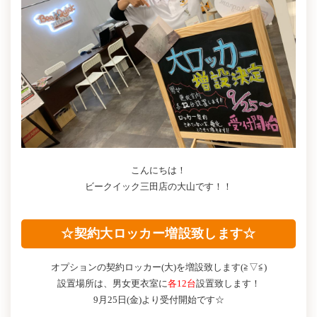
こんにちは！
ビークイック三田店の大山です！！
☆契約大ロッカー増設致します☆
オプションの契約ロッカー(大)を増設致します(≧▽≦)
設置場所は、男女更衣室に
各12台
設置致します！
9月25日(金)より受付開始です☆