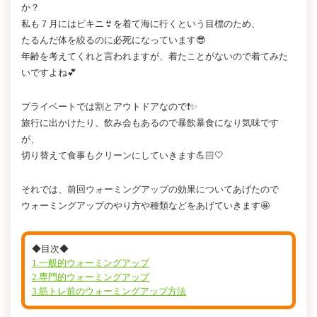
か？
私も７月にはビキニ👙を着て海に行くという目標のため、
たるんだ体を絞るのに必死になっています😎
年齢を考えてくれと言われますが、着たことがないので着てみた
いですよね💕
プライベートでは割とアウトドアなので❗✨
旅行に出かけたり、飲み会もあるので暴飲暴食になり気味です
が、
切り替えて食事もクリーンにしていきます💪🏻🤍
それでは、前回ウォーミングアップの効果についてあげたので
ウォーミングアップのやり方や種類などをあげていきます🤩
◆目次◆
1.一般的ウォーミングアップ
2.専門的ウォーミングアップ
3.筋トレ前のウォーミングアップ方法