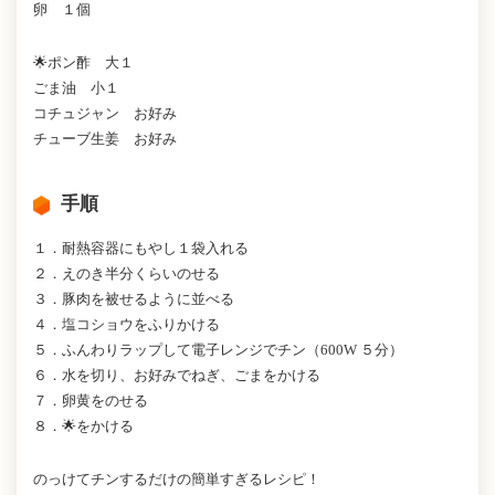
卵 １個
🌟ポン酢 大１
ごま油 小１
コチュジャン お好み
チューブ生姜 お好み
手順
１．耐熱容器にもやし１袋入れる
２．えのき半分くらいのせる
３．豚肉を被せるように並べる
４．塩コショウをふりかける
５．ふんわりラップして電子レンジでチン（600W ５分）
６．水を切り、お好みでねぎ、ごまをかける
７．卵黄をのせる
８．🌟をかける
のっけてチンするだけの簡単すぎるレシピ！