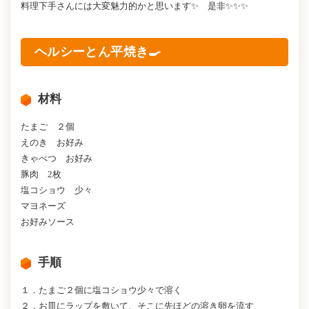
料理下手さんには大変魅力的かと思います✨ 是非✨✨✨
ヘルシーとん平焼き🍳
材料
たまご ２個
えのき お好み
きゃべつ お好み
豚肉 2枚
塩コショウ 少々
マヨネーズ
お好みソース
手順
１．たまご２個に塩コショウ少々で溶く
２．お皿にラップを敷いて、そこに先ほどの溶き卵を流す