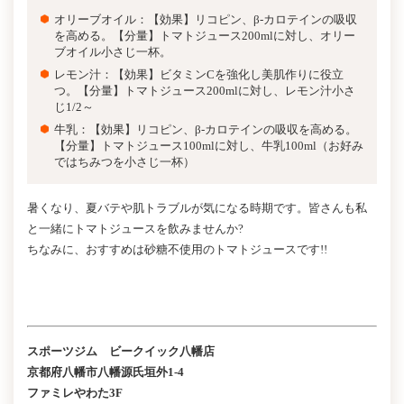
オリーブオイル：【効果】リコピン、β-カロテインの吸収
を高める。【分量】トマトジュース200mlに対し、オリー
ブオイル小さじ一杯。
レモン汁：【効果】ビタミンCを強化し美肌作りに役立
つ。【分量】トマトジュース200mlに対し、レモン汁小さ
じ1/2～
牛乳：【効果】リコピン、β-カロテインの吸収を高める。
【分量】トマトジュース100mlに対し、牛乳100ml（お好み
ではちみつを小さじ一杯）
暑くなり、夏バテや肌トラブルが気になる時期です。皆さんも私
と一緒にトマトジュースを飲みませんか?
ちなみに、おすすめは砂糖不使用のトマトジュースです!!
スポーツジム ビークイック八幡店
京都府八幡市八幡源氏垣外1-4
ファミレやわた3F