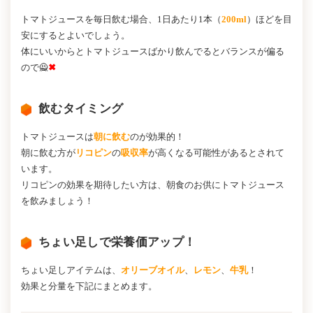
トマトジュースを毎日飲む場合、1日あたり1本（
200ml
）ほどを目
安にするとよいでしょう。
体にいいからとトマトジュースばかり飲んでるとバランスが偏る
ので
🙅
✖
飲むタイミング
トマトジュースは
朝に飲む
のが効果的！
朝に飲む方が
リコピン
の
吸収率
が高くなる可能性があるとされて
います。
リコピンの効果を期待したい方は、朝食のお供にトマトジュース
を飲みましょう！
ちょい足しで栄養価アップ！
ちょい足しアイテムは、
オリーブオイル
、
レモン
、
牛乳
！
効果と分量を下記にまとめます。