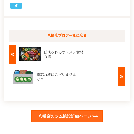
八幡店ブログ
一覧に戻る
筋肉を作るオススメ食材
３選
※忘れ物はございません
か？
八幡店のジム施設詳細ページへ