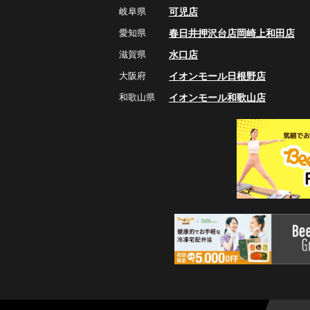
岐阜県
可児店
愛知県
春日井押沢台店
岡崎上和田店
滋賀県
水口店
大阪府
イオンモール日根野店
和歌山県
イオンモール和歌山店