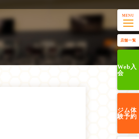
MENU
店舗一覧
Web入
会
ジム
体
験予約