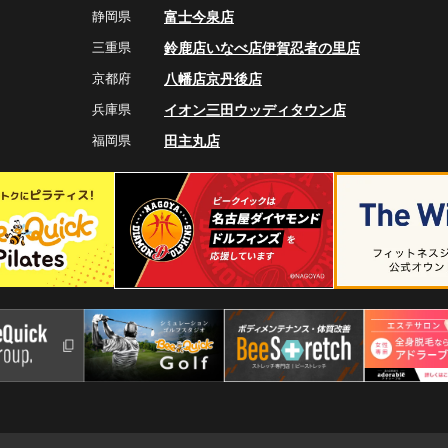
静岡県
富士今泉店
三重県
鈴鹿店
いなべ店
伊賀忍者の里店
京都府
八幡店
京丹後店
兵庫県
イオン三田ウッディタウン店
福岡県
田主丸店