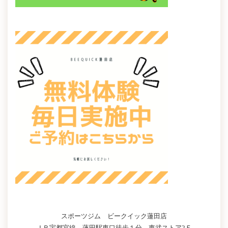
スポーツジム ビークイック蓮田店
ＪＲ宇都宮線 蓮田駅東口徒歩１分 東武ストア2Ｆ