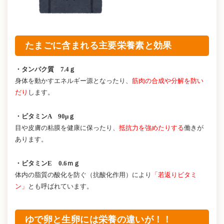
たまごに含まれる主要栄養素と効果
・タンパク質 7.4ｇ
身体を動かすエネルギー源となったり、
筋肉の合成や分解を防い
だり
します。
・ビタミンA 90μｇ
目や皮膚の粘膜を健康に保ったり、
抵抗力を強めたりする
働きが
あります。
・ビタミンE 0.6ｍｇ
体内の脂質の酸化を防ぐ（抗酸化作用）により
「若返りビタミ
ン」
とも呼ばれています。
ゆで卵と生卵には栄養の違いが！！