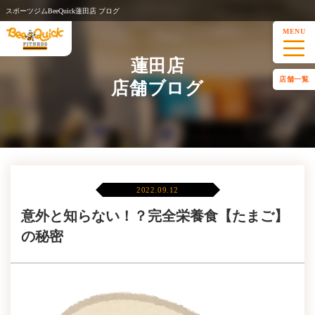
スポーツジムBeeQuick蓮田店 ブログ
MENU
蓮田店
店舗一覧
店舗ブログ
2022.09.12
意外と知らない！？完全栄養食【たまご】
の秘密