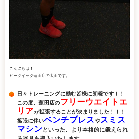
こんにちは！
ビークイック蓮田店の太田です。
日々トレーニングに励む皆様に朗報です！！
フリーウエイトエ
この度、蓮田店の
リア
が拡張することが決まりました！！！
ベンチプレス
スミス
拡張に伴い
や
マシン
といった、より本格的に鍛えられ
る器具を導入いたします。