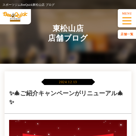
スポーツジムBeeQuick東松山店 ブログ
MENU
東松山店
店舗一覧
店舗ブログ
2024.12.13
✨🎄ご紹介キャンペーンがリニューアル🎄
✨