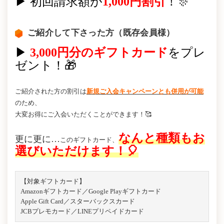
▶ 初回請求額が
1,000円割引
！🎊
ご紹介して下さった方（既存会員様）
▶
3,000円分のギフトカード
をプレ
ゼント！🎁
ご紹介された方の割引は
新規ご入会キャンペーンとも併用が可能
のため、
大変お得にご入会いただくことができます！🥰
なんと種類もお
更に更に…
このギフトカード、
選びいただけます！🎈
【対象ギフトカード】
Amazonギフトカード／Google Playギフトカード
Apple Gift Card／スターバックスカード
JCBプレモカード／LINEプリペイドカード