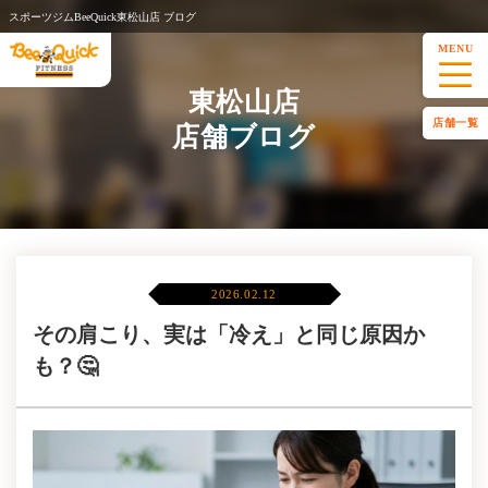
スポーツジムBeeQuick東松山店 ブログ
MENU
東松山店
店舗一覧
店舗ブログ
2026.02.12
その肩こり、実は「冷え」と同じ原因か
も？🤔