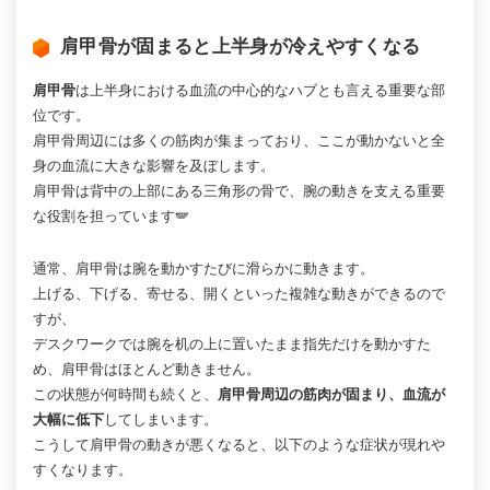
肩甲骨が固まると上半身が冷えやすくなる
肩甲骨
は上半身における血流の中心的なハブとも言える重要な部
位です。
肩甲骨周辺には多くの筋肉が集まっており、ここが動かないと全
身の血流に大きな影響を及ぼします。
肩甲骨は背中の上部にある三角形の骨で、腕の動きを支える重要
な役割を担っています🪽
通常、肩甲骨は腕を動かすたびに滑らかに動きます。
上げる、下げる、寄せる、開くといった複雑な動きができるので
すが、
デスクワークでは腕を机の上に置いたまま指先だけを動かすた
め、肩甲骨はほとんど動きません。
この状態が何時間も続くと、
肩甲骨周辺の筋肉が固まり、血流が
大幅に低下
してしまいます。
こうして肩甲骨の動きが悪くなると、以下のような症状が現れや
すくなります。