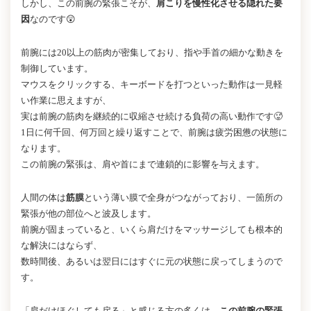
しかし、この前腕の緊張こそが、
肩こりを慢性化させる隠れた要
因
なのです😲
前腕には20以上の筋肉が密集しており、指や手首の細かな動きを
制御しています。
マウスをクリックする、キーボードを打つといった動作は一見軽
い作業に思えますが、
実は前腕の筋肉を継続的に収縮させ続ける負荷の高い動作です🥵
1日に何千回、何万回と繰り返すことで、前腕は疲労困憊の状態に
なります。
この前腕の緊張は、肩や首にまで連鎖的に影響を与えます。
人間の体は
筋膜
という薄い膜で全身がつながっており、一箇所の
緊張が他の部位へと波及します。
前腕が固まっていると、いくら肩だけをマッサージしても根本的
な解決にはならず、
数時間後、あるいは翌日にはすぐに元の状態に戻ってしまうので
す。
「肩だけほぐしても戻る」と感じる方の多くは、
この前腕の緊張