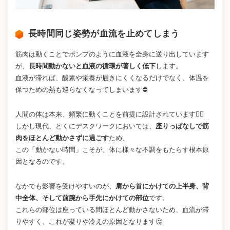
長時間同じ姿勢が血流を止めてしまう
筋肉は動くことでポンプのように血液を全身に送り出しています
が、
長時間動かないと血液の循環が著しく低下
します。
血液が滞れば、酸素や栄養が届きにくくなるだけでなく、体温を
保つための熱も巡らなくなってしまいます⛔
人間の体は本来、頻繁に動くことを前提に設計されています🚶‍♂️
しかし現代、とくにデスクワークにおいては、
座りっぱなしで筋
肉をほとんど動かさずに過ごす
ため、
この「動かない時間」こそが、体に様々な不調をもたらす根本原
因となるのです。
なかでも影響を受けやすいのが、
肩から首にかけての上半身、背
中全体、そして前腕から手先にかけての部位
です。
これらの部位は座っている間ほとんど動かさないため、血流が滞
りやすく、これが凝りや冷えの原因となります🤔