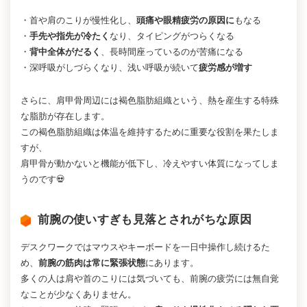
・首や肩のこりが慢性化し、
頭痛や眼精疲労の原因に
もなる
・
手先や指先が冷たく
なり、タイピングがつらくなる
・
背中全体がだるく
、長時間座っているのが苦痛になる
・深呼吸がしづらくなり、浅い呼吸が続いて
疲労感が増す
さらに、肩甲骨周辺には褐色脂肪組織という、熱を産生する特殊
な脂肪が存在します。
この褐色脂肪組織は体温を維持するために重要な役割を果たしま
すが、
肩甲骨が動かないと機能が低下し、冷えやすい体質になってしま
うのです💀
前腕の使いすぎも見落とされがちな原因
デスクワークではマウスやキーボードを一日中操作し続けるた
め、
前腕の筋肉は常に緊張状態
にあります。
多くの人は肩や首のこりには気づいても、前腕の疲労には無自覚
なことが少なくありません。