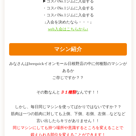
▶コスパNo.1ジムに入会する
・コスパNo.1ジムに入会する
・コスパNo.1ジムに入会する
↓入会を決めたなら・・・↓
web入会はこちらから♪
マシン紹介
みなさんはbeequickイオンモール日根野店の中に何種類のマシンが
あるか
ご存じですか？？
その数なんと
３１種類
なんです！！
しかし、毎日同じマシンを使ってばかりではないですか？？
筋肉は一つの筋肉に対しても上側、下側、右側、左側…などなど
言い出したらキリがありません！！
同じマシンにしても持つ場所や意識するところを変えることで
鍛えられる部位を変えることができます！