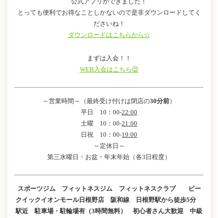
公式アプリができました！
とっても便利でお得なことしかないので是非ダウンロードしてく
ださいね！
ダウンロードはこちらから☆
まずは入会！！
WEB入会はこちら😊
～営業時間～（最終受け付けは閉店の
30分前
）
平日 10：00-
22:00
土曜 10：00-
21:00
日祝 10：00-
19:00
～定休日～
第三水曜日・お盆・年末年始（各3日程度）
スポーツジム フィットネスジム フィットネスクラブ ビー
クイックイオンモール日根野店 阪和線 日根野駅から徒歩5分
駅近 駐車場・駐輪場有（3時間無料） 初心者さん大歓迎 中級