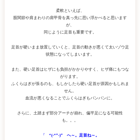
柔軟といえば、
股関節や肩まわりの肩甲骨を真っ先に思い浮かべると思います
が、
同じように足首も重要です。
足首が硬いまま放置していくと、足首の動きが悪くて太いゾウ足
状態になってしまいます。
また、硬い足首はヒザにも負担がかかりやすく、ヒザ痛にもつな
がります。
ふくらはぎが張るのも、もしかしたら硬い足首が原因かもしれま
せん。
血流が悪くなることでふくらはぎもパンパンに。
さらに、土踏まず部分アーチが崩れ、偏平足になる可能性
も。。。
『
“(-“”-)” へ～。足首ね～。