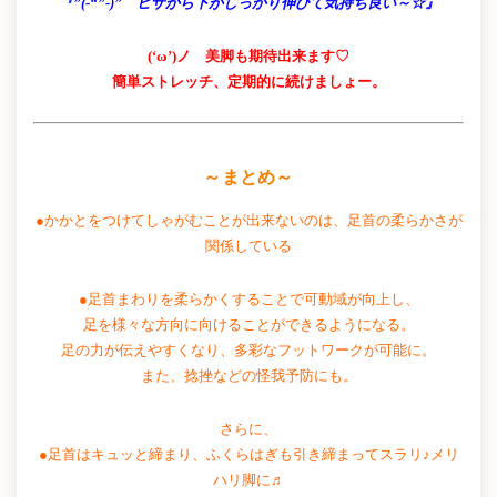
『”(-“”-)” ヒザから下がしっかり伸びて気持ち良い～☆』
(‘ω’)ノ 美脚も期待出来ます♡
簡単ストレッチ、定期的に続けましょー。
～まとめ～
●かかとをつけてしゃがむことが出来ないのは、足首の柔らかさが
関係している
●足首まわりを柔らかくすることで可動域が向上し、
足を様々な方向に向けることができるようになる。
足の力が伝えやすくなり、多彩なフットワークが可能に。
また、捻挫などの怪我予防にも。
さらに、
●足首はキュッと締まり、ふくらはぎも引き締まってスラリ♪メリ
ハリ脚に♬