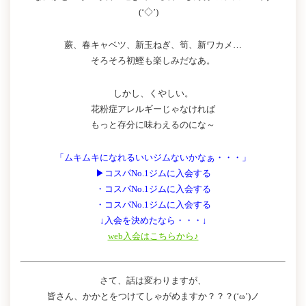
(‘◇’)ゞ
蕨、春キャベツ、新玉ねぎ、筍、新ワカメ…
そろそろ初鰹も楽しみだなあ。
しかし、くやしい。
花粉症アレルギーじゃなければ
もっと存分に味わえるのにな～
「ムキムキになれるいいジムないかなぁ・・・」
▶コスパNo.1ジムに入会する
・コスパNo.1ジムに入会する
・コスパNo.1ジムに入会する
↓入会を決めたなら・・・↓
web入会はこちらから♪
さて、話は変わりますが、
皆さん、かかとをつけてしゃがめますか？？？(‘ω’)ノ