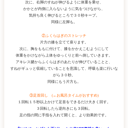
次に、右脚のすねが伸びるように体重を乗せ、
かかとが内側に入らないように気をつけながら、
気持ち良く伸びるところで３０秒キープ。
同様に左脚も。
②ふくらはぎのストレッチ
片方の膝を立てて座ります。
次に、胸をももに付けて、膝をかかえこむようにして
体重をかけながら上体をゆっくりと前へ倒していきます。
アキレス腱からふくらはぎのあたりが伸びていることと、
すねがギュッと収縮していることを意識して、呼吸も楽に行いな
がら３０秒。
同様にもう片方も。
③足首回し (←お風呂タイムがおすすめ)
１回転１５秒以上かけて足首をできるだけ大きく回す。
３回転したら逆向きにも３回転。
足の指の間に手指を入れて開くと、より効果的です。