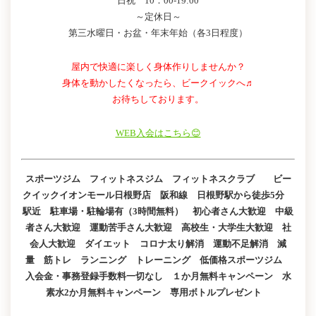
日祝 10：00-19:00
～定休日～
第三水曜日・お盆・年末年始（各3日程度）
屋内で快適に楽しく身体作りしませんか？
身体を動かしたくなったら、ビークイックへ♬
お待ちしております。
WEB入会はこちら😊
スポーツジム フィットネスジム フィットネスクラブ ビー
クイックイオンモール日根野店 阪和線 日根野駅から徒歩5分
駅近 駐車場・駐輪場有（3時間無料） 初心者さん大歓迎 中級
者さん大歓迎 運動苦手さん大歓迎 高校生・大学生大歓迎 社
会人大歓迎 ダイエット コロナ太り解消 運動不足解消 減
量 筋トレ ランニング トレーニング 低価格スポーツジム
入会金・事務登録手数料一切なし １か月無料キャンペーン 水
素水2か月無料キャンペーン 専用ボトルプレゼント