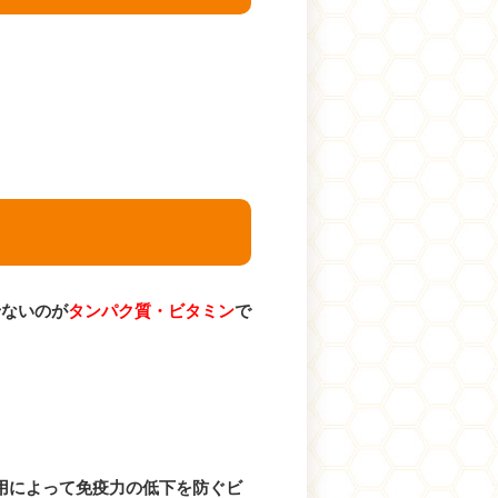
せないのが
タンパク質・ビタミン
で
用によって免疫力の低下を防ぐビ