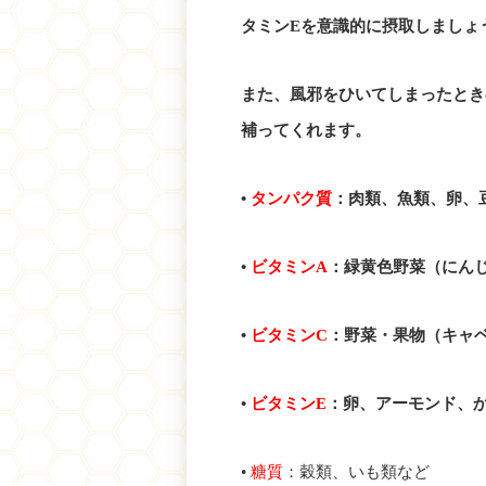
タミンEを意識的に摂取しましょ
また、風邪をひいてしまったとき
補ってくれます。
•
タンパク質
：肉類、魚類、卵、
•
ビタミンA
：緑黄色野菜（にん
•
ビタミンC
：野菜・果物（キャ
•
ビタミンE
：卵、アーモンド、
•
糖質
：穀類、いも類など