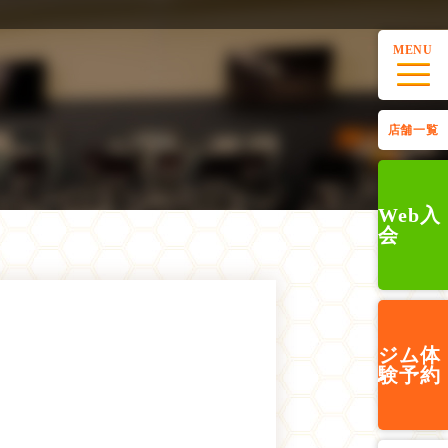
MENU
店舗一覧
Web入
会
ジム
体
験予約