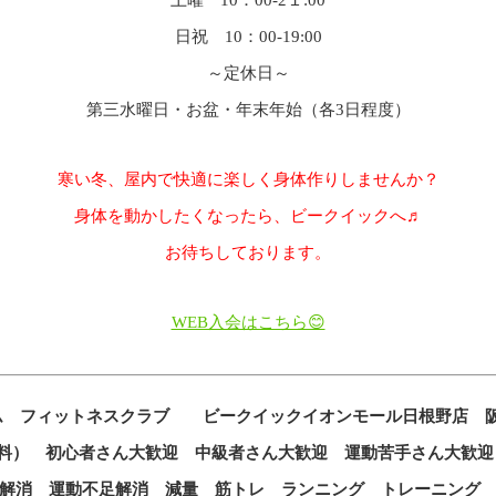
土曜 10：00-2１:00
日祝 10：00-19:00
～定休日～
第三水曜日・お盆・年末年始（各3日程度）
寒い冬、屋内で快適に楽しく身体作りしませんか？
身体を動かしたくなったら、ビークイックへ♬
お待ちしております。
WEB入会はこちら😊
ム フィットネスクラブ ビークイックイオンモール日根野店 阪
無料） 初心者さん大歓迎 中級者さん大歓迎 運動苦手さん大歓迎
解消 運動不足解消 減量 筋トレ ランニング トレーニング