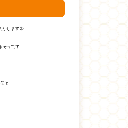
がします😨
るそうです
くなる