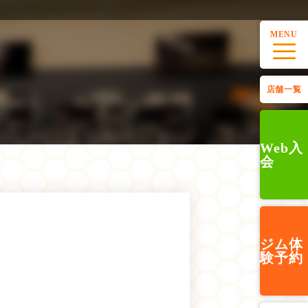
MENU
店舗一覧
Web入
会
ジム
体
験予約