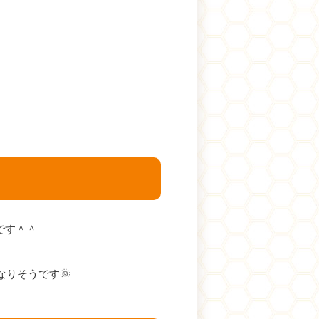
です＾＾
なりそうです🌞