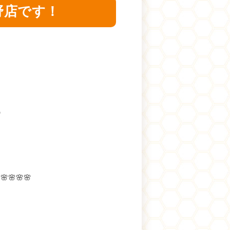
野店です！

🌸🌸🌸🌸