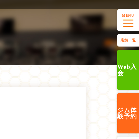
MENU
店舗一覧
Web入
会
ジム
体
験予約