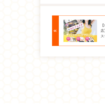
【
店
ス