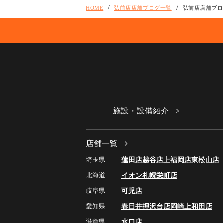
HOME
弘前店店舗ブログ一覧
弘前店店舗ブロ
施設・設備紹介
店舗一覧
埼玉県
蓮田店
越谷店
上福岡店
東松山店
北海道
イオン札幌栄町店
岐阜県
可児店
愛知県
春日井押沢台店
岡崎上和田店
滋賀県
水口店