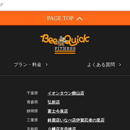
グ
PAGE TOP
プラン・料金
よくある質問
千葉県
イオンタウン館山店
青森県
弘前店
静岡県
富士今泉店
三重県
鈴鹿店
いなべ店
伊賀忍者の里店
京都府
八幡店
京丹後店