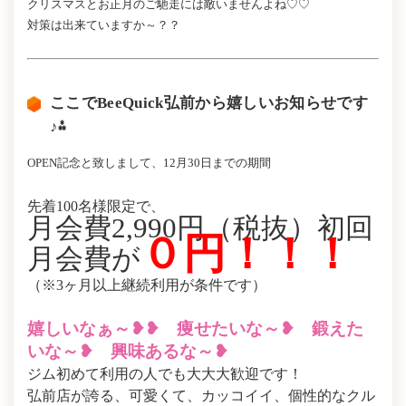
クリスマスとお正月のご馳走には敵いませんよね♡♡
対策は出来ていますか～？？
ここでBeeQuick弘前から嬉しいお知らせです
♪⁂
OPEN記念と致しまして、12月30日までの期間
先着100名様限定で、
月会費2,990円（税抜）初回
０円！！！
月会費が
（※3ヶ月以上継続利用が条件です）
嬉しいなぁ～❥❥ 痩せたいな～❥ 鍛えた
いな～❥ 興味あるな～❥
ジム初めて利用の人でも大大大歓迎です！
弘前店が誇る、可愛くて、カッコイイ、個性的なクル