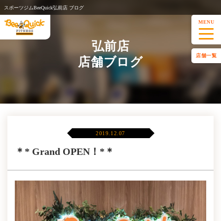
スポーツジムBeeQuick弘前店 ブログ
MENU
弘前店
店舗一覧
店舗ブログ
2019.12.07
＊* Grand OPEN！*＊