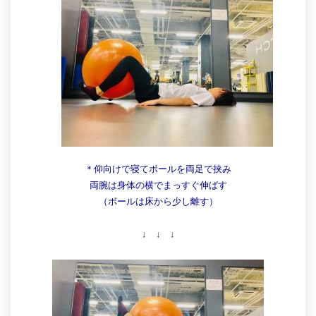
＊仰向けで寝てボールを両足で挟み
両腕は身体の横でまっすぐ伸ばす
（ボールは床から少し離す）
↓ ↓ ↓