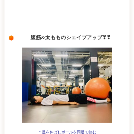
腹筋&太もものシェイプアップ❣❣
＊足を伸ばしボールを両足で挟む