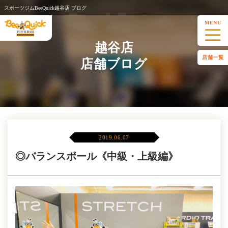
スポーツジムBeeQuick越谷店 ブログ
MENU
越谷店
店舗一覧
店舗ブログ
2019.06.07
◎バランスボール《中級・上級編》