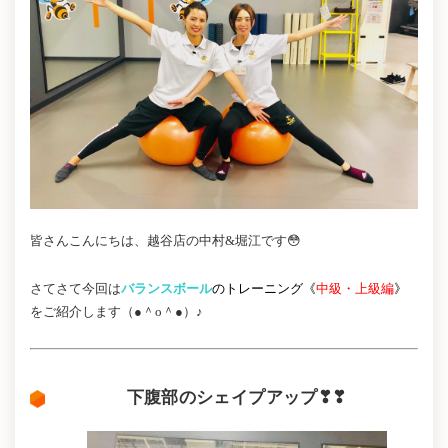
皆さんこんにちは、越谷店の中村&堀江です😳
さてさて今回は
バランスボール
のトレーニング《
中級・上級編
》
をご紹介します（●＾o＾●）♪
下腹部のシェイプアップ❣❣