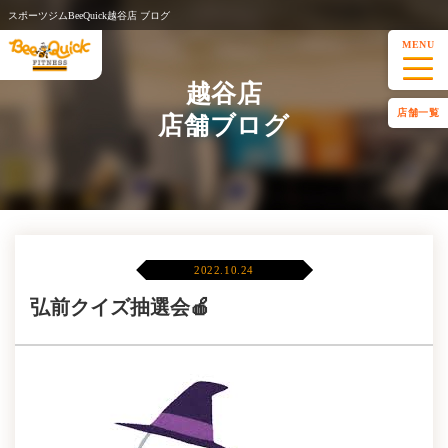
スポーツジムBeeQuick越谷店 ブログ
MENU
越谷店
店舗一覧
店舗ブログ
2022.10.24
弘前クイズ抽選会🍎