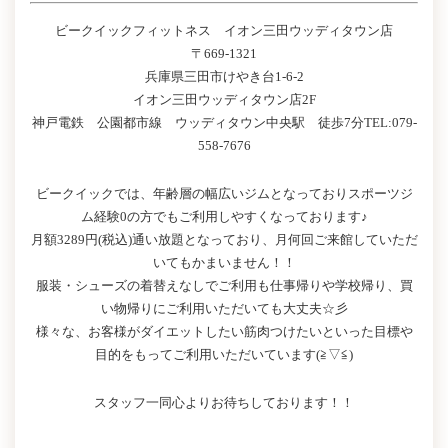
ビークイックフィットネス イオン三田ウッディタウン店
〒669-1321
兵庫県三田市けやき台1-6-2
イオン三田ウッディタウン店2F
神戸電鉄 公園都市線 ウッディタウン中央駅 徒歩7分TEL:079-
558-7676
ビークイックでは、年齢層の幅広いジムとなっておりスポーツジ
ム経験0の方でもご利用しやすくなっております♪
月額3289円(税込)通い放題となっており、月何回ご来館していただ
いてもかまいません！！
服装・シューズの着替えなしでご利用も仕事帰りや学校帰り、買
い物帰りにご利用いただいても大丈夫☆彡
様々な、お客様がダイエットしたい筋肉つけたいといった目標や
目的をもってご利用いただいています(≧▽≦)
スタッフ一同心よりお待ちしております！！