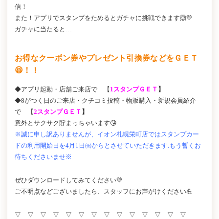
信！
また！アプリでスタンプをためるとガチャに挑戦できます🙆💛
ガチャに当たると…
お得なクーポン券やプレゼント引換券などをＧＥＴ
😆！！
◆アプリ起動・店舗ご来店で 【
1スタンプＧＥＴ
】
◆8がつく日のご来店・クチコミ投稿・物販購入・新規会員紹介
で 【
2スタンプＧＥＴ
】
意外とサクサク貯まっちゃいます😘
※誠に申し訳ありませんが、イオン札幌栄町店ではスタンプカー
ドの利用開始日を4月1日㈮からとさせていただきます.もう暫くお
待ちくださいませ※
ぜひダウンロードしてみてください💚
ご不明点などございましたら、スタッフにお声がけください💪
▽ ▽ ▽ ▽ ▽ ▽ ▽ ▽ ▽ ▽ ▽ ▽ ▽ ▽