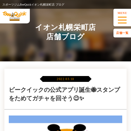
スポーツジムBeeQuickイオン札幌栄町店 ブログ
MENU
イオン札幌栄町店
店舗一覧
店舗ブログ
2022.03.10
ビークイックの公式アプリ誕生🐝スタンプ
をためてガチャを回そう😉✨