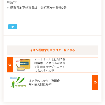
町店2Ｆ
札幌市営地下鉄東豊線 栄町駅から徒歩2分
イオン札幌栄町店ブログ
一覧に戻る
オートミールとは🤔？食
物繊維・ミネラルが豊富
✨健康維持やダイエット
にもおすすめ💚
オクラのちから！整腸作
用や疲労回復😆🌈