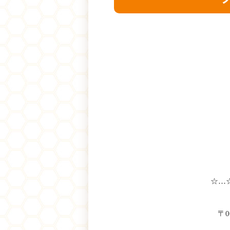
☆…
〒0