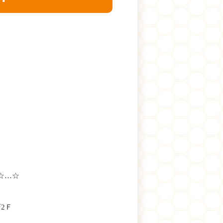
☆…☆
店2Ｆ