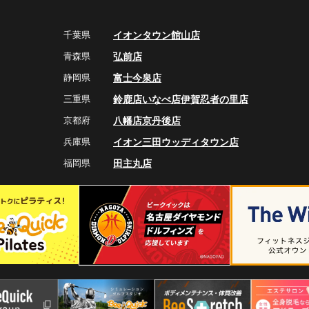
千葉県
イオンタウン館山店
青森県
弘前店
静岡県
富士今泉店
三重県
鈴鹿店
いなべ店
伊賀忍者の里店
京都府
八幡店
京丹後店
兵庫県
イオン三田ウッディタウン店
福岡県
田主丸店