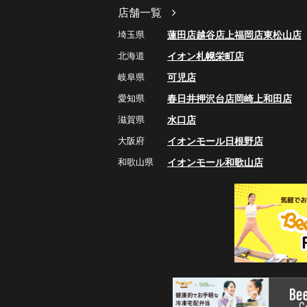
店舗一覧
埼玉県
蓮田店
越谷店
上福岡店
東松山店
北海道
イオン札幌栄町店
岐阜県
可児店
愛知県
春日井押沢台店
岡崎上和田店
滋賀県
水口店
大阪府
イオンモール日根野店
和歌山県
イオンモール和歌山店