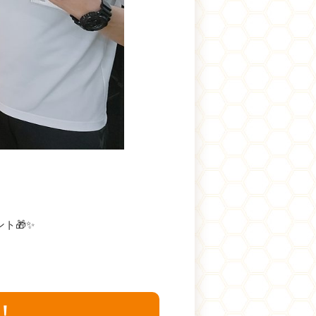
ト🎁✨
！