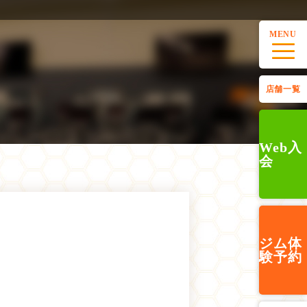
MENU
店舗一覧
Web入
会
ジム
体
験予約