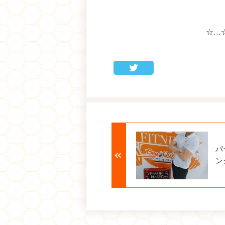
☆…
パ
ン