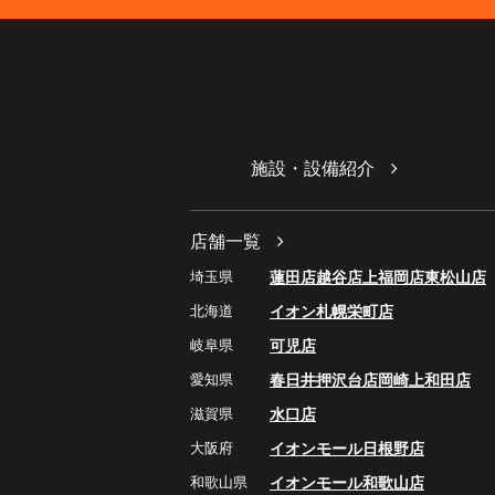
施設・設備紹介
店舗一覧
埼玉県
蓮田店
越谷店
上福岡店
東松山店
北海道
イオン札幌栄町店
岐阜県
可児店
愛知県
春日井押沢台店
岡崎上和田店
滋賀県
水口店
大阪府
イオンモール日根野店
和歌山県
イオンモール和歌山店