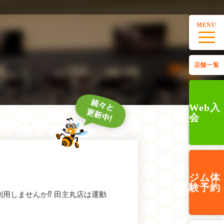
MENU
店舗一覧
Web入
会
ジム
体
験予約
用しませんか⁉ 田主丸店は運動