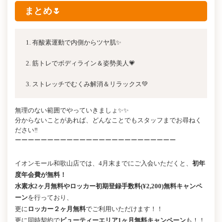
まとめ🌷
有酸素運動で内側からツヤ肌✨
筋トレでボディライン＆姿勢美人💗
ストレッチでむくみ解消＆リラックス💚
無理のない範囲でやっていきましょ✨✨
分からないことがあれば、どんなことでもスタッフまでお尋ねく
ださい‼️
ーーーーーーーーーーーーーーーーーーーーーーーーー
イオンモール
和歌山店では、4
月末までにご入会いただくと、
初年
度年会費が無料！
水素水2ヶ月無料やロッカー初期登録手数料(¥2,200)無料キャンペ
ーン
を行っており、
更に
ロッカー２ヶ月無料
でご利用いただけます！！
更に同時契約で
ビューティーエリア1ヶ月無料キャンペーン
も！！