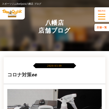
スポーツジムBeeQuick八幡店 ブログ
MENU
八幡店
店舗一覧
店舗ブログ
2020.03.09
コロナ対策✊✊