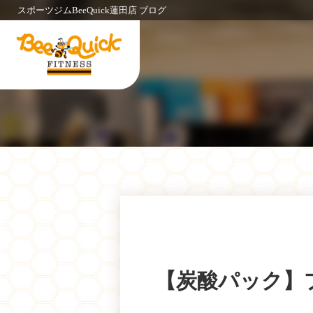
スポーツジムBeeQuick蓮田店 ブログ
【炭酸パック】