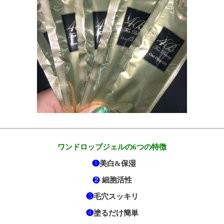
ワンドロッブジェルの6つの特徴
❶
美白&保湿
❷
細胞活性
❸
毛穴スッキリ
❹
塗るだけ簡単