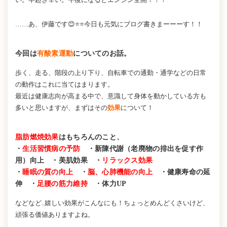
……あ、伊藤です😊⭐⭐今日も元気にブログ書きまーーーす！！
今回は
有酸素運動
についてのお話。
歩く、走る、階段の上り下り、自転車での通勤・通学などの日常
の動作はこれに当てはまります。
最近は健康志向が高まる中で、意識して身体を動かしている方も
多いと思いますが、まずはその
効果
について！
脂肪燃焼効果
はもちろんのこと、
・
生活習慣病の予防
・新陳代謝（老廃物の排出を促す作
用）向上 ・美肌効果 ・
リラックス効果
・
睡眠の質の向上
・
脳、心肺機能の向上
・健康寿命の延
伸 ・
足腰の筋力維持
・体力UP
などなど..嬉しい効果がこんなにも！ちょっとめんどくさいけど、
頑張る価値ありますよね。