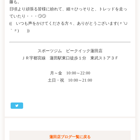
藤も。
日頃より頑張る皆様に紛れて、細々ひっそりと、トレッドを走っ
ていたり・・・🙄🙄
(( いつも声をかけてくださる方々、ありがとうございます(〃´∪
｀〃)ゞ ))
スポーツジム ビークイック蓮田店
ＪＲ宇都宮線 蓮田駅東口徒歩１分 東武ストア３Ｆ
月～金 10:00～22:00
土日・祝 10:00～21:00
蓮田店ブログ
一覧に戻る