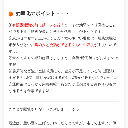
効率化のポイント・・・
①
有酸素運動の前に筋トレを行う
と、その効果をより高めること
ができます。筋肉が多いとその分代謝も上がるからです。
②息がゼエゼエと上がってしまう程のキツい運動は、脂肪燃焼効
果が今ひとつ。
隣の人と会話ができるくらいの強度
が丁度いいで
すよ。
③食べてすぐの運動は避けましょう。食後2時間後～がおすすめで
す😁
④起床時など強い空腹状態にて、糖分が不足している時に頑張り
すぎるのもNG。脂肪を燃焼するのにも糖分が必要なのですッ！🍙
⑤運動後はしっかり栄養補給！あなたが理想とする身体そのもの
を作るのは食事ですよ😉
ここまで閲覧ありがとうございました☺♡
最近は、重い腰を上げて、ゆったりとですが、走ってますよ、伊