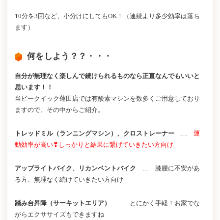
10分を3回など、小分けにしてもOK！（連続より多少効率は落ち
ます）
何をしよう？？・・・
自分が無理なく楽しんで続けられるものなら正直なんでもいいと
思います！！
当ビークイック蓮田店では有酸素マシンを数多くご用意しており
ますので、その中からご紹介。
トレッドミル（ランニングマシン）、クロストレーナー
…
運
動効率が高い❣
しっかりと結果に繋げていきたい方向け
アップライトバイク、リカンベントバイク
… 膝腰に不安があ
る方、無理なく続けていきたい方向け
踏み台昇降（サーキットエリア）
… とにかく手軽！お家でな
がらエクササイズもできますね