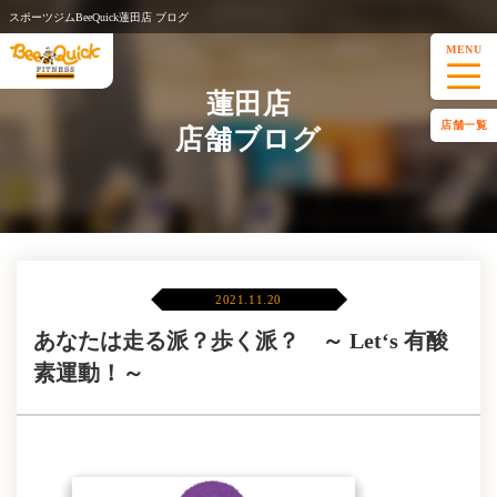
スポーツジムBeeQuick蓮田店 ブログ
MENU
蓮田店
店舗一覧
店舗ブログ
2021.11.20
あなたは走る派？歩く派？ ～ Let‘s 有酸
素運動！～