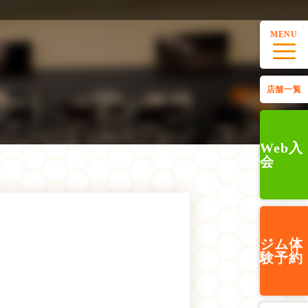
MENU
店舗一覧
Web入
会
ジム
体
験予約