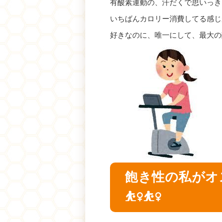
有酸素運動の、汗だくで思いっき
いちばんカロリー消費してる感じ
好きなのに、唯一にして、最大の
飽き性の私がオス
⛹️‍♀️⛹️‍♀️