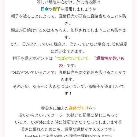
涼しい服装を心がけ、外に出る際は
日傘
や
帽子
を活用しましょう☺
帽子を被ることによって、直射日光が頭皮に直接当たることを防
ぎ、
頭皮が日焼けするのはもちろん、加熱されてしまうことも防ぎま
す。
また、日が当たっている場合と、当たっていない場合は5℃も温度
に差が出てきます。
帽子を選ぶポイントは「
つばがついていて
」「
通気性が良いも
の
」です。
つばがついていることで、直射日光を防ぐ範囲を広げることがで
きます。
そのため、なるべく大きなつばがついている帽子が望ましいで
す！
④暑さに備えた
身体づくり
を✨
暑いからといってクーラーの効いた部屋に閉じこもって
いると、いざ外に出た時に対応できなくなってしまいます💦
暑さに慣れるためにも、適度な運動がオススメです！
BeeQuickは冷房が効いた環境で運動ができます✨