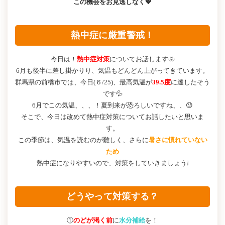
この機会をお見逃しなく💖
熱中症に厳重警戒！
今日は！
熱中症対策
についてお話します🌞
6月も後半に差し掛かりり、気温もどんどん上がってきています。
群馬県の前橋市では、今日(６/25)、最高気温が
39.5度
に達したそう
です💦
6月でこの気温、、、！夏到来が恐ろしいですね、、😓
そこで、今日は改めて熱中症対策についてお話したいと思いま
す。
この季節は、気温を読むのが難しく、さらに
暑さに慣れていない
ため
熱中症になりやすいので、対策をしていきましょう❕
どうやって対策する？
①
のどが渇く前
に
水分補給
を！