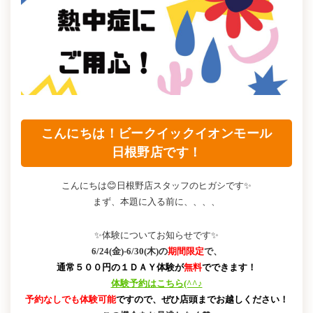
こんにちは！ビークイックイオンモール
日根野店です！
こんにちは😊日根野店スタッフのヒガシです✨
まず、本題に入る前に、、、、
✨体験についてお知らせです✨
6/24(金)-6/30(木)の
期間限定
で、
通常５００円の１ＤＡＹ体験が
無料
でできます！
体験予約はこちら(^^♪
予約なしでも体験可能
ですので、ぜひ店頭までお越しください！