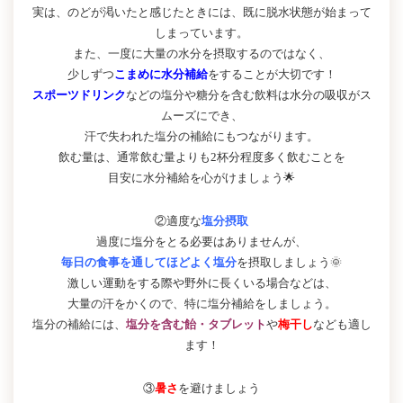
実は、のどが渇いたと感じたときには、既に脱水状態が始まって
しまっています。
また、一度に大量の水分を摂取するのではなく、
少しずつ
こまめに水分補給
をすることが大切です！
スポーツドリンク
などの塩分や糖分を含む飲料は水分の吸収がス
ムーズにでき、
汗で失われた塩分の補給にもつながります。
飲む量は、通常飲む量よりも2杯分程度多く飲むことを
目安に水分補給を心がけましょう🌟
②適度な
塩分摂取
過度に塩分をとる必要はありませんが、
毎日の食事を通してほどよく塩分
を摂取しましょう🌞
激しい運動をする際や野外に長くいる場合などは、
大量の汗をかくので、特に塩分補給をしましょう。
塩分の補給には、
塩分を含む飴・タブレット
や
梅干し
なども適し
ます！
③
暑さ
を避けましょう