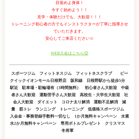
目覚めよ身体！
今すぐ始めよう！！
見学・体験だけでも、大歓迎！！！
トレーニング初心者の方でもインストラクターが丁寧に指導させ
ていただきます。
安心してご来店ください☆
WEB入会はこちら😊
スポーツジム フィットネスジム フィットネスクラブ ビー
クイックイオンモール日根野店 阪和線 日根野駅から徒歩5分
駅近 駐車場・駐輪場有（3時間無料） 初心者さん大歓迎 中級
者さん大歓迎 運動苦手さん大歓迎 高校生・大学生大歓迎 社
会人大歓迎 ダイエット コロナ太り解消 運動不足解消 減
量 筋トレ ランニング トレーニング 低価格スポーツジム
入会金・事務登録手数料一切なし 1か月無料キャンペーン 水素
水2か月無料キャンペーン 専用ボトルプレゼント クリスマス
冬将軍