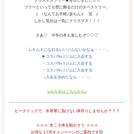
クリスマスツリー🎄を出しました☆☆
ツリーといっても壁に飾るだけのタペストリー。
( ↑なんてお手軽♪楽ちん♬ 笑 )
しかし気分は一気にクリスマス！！！
さあ♡ 今年の冬も楽しむぞ♡♡♡
「ムキムキになれるいいジムないかなぁ・・・」
▶コスパNo.1ジムに入会する
・コスパNo.1ジムに入会する
・コスパNo.1ジムに入会する
↓入会を決めたなら・・・↓
web入会はこちらから♪
ビークイックで、冬将軍に負けない体作りしませんか？？？
☆☆☆ 冬こそ体を動かそう ☆☆☆
お得な１2月キャンペーンのご案内です
😊