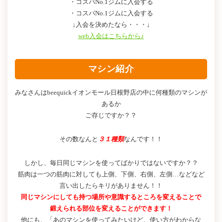
・コスパNo.1ジムに入会する
・コスパNo.1ジムに入会する
↓入会を決めたなら・・・↓
web入会はこちらから♪
マシン紹介
みなさんはbeequickイオンモール日根野店の中に何種類のマシンが
あるか
ご存じですか？？
その数なんと
３１種類
なんです！！
しかし、毎日同じマシンを使ってばかりではないですか？？
筋肉は一つの筋肉に対しても上側、下側、右側、左側…などなど
言い出したらキリがありません！！
同じマシンにしても持つ場所や意識するところを変えることで
鍛えられる部位を変えることができます！
他にも、「あのマシンを使ってみたいけど、使い方がわからな