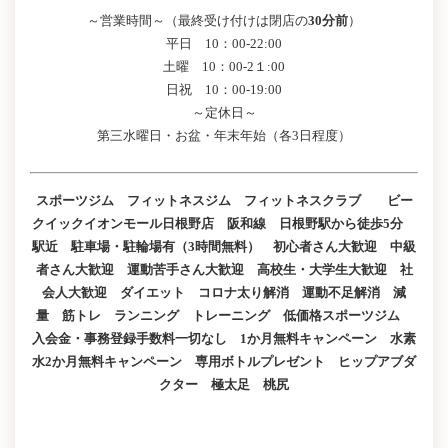
～営業時間～（最終受け付けは閉店の
30分前
）
平日 10：00-22:00
土曜 10：00-2１:00
日祝 10：00-19:00
～定休日～
第三水曜日・お盆・年末年始（各3日程度）
スポーツジム フィットネスジム フィットネスクラブ ビー
クイックイオンモール日根野店 阪和線 日根野駅から徒歩5分
駅近 駐車場・駐輪場有（3時間無料） 初心者さん大歓迎 中級
者さん大歓迎 運動苦手さん大歓迎 高校生・大学生大歓迎 社
会人大歓迎 ダイエット コロナ太り解消 運動不足解消 減
量 筋トレ ランニング トレーニング 低価格スポーツジム
入会金・事務登録手数料一切なし 1か月無料キャンペーン 水素
水2か月無料キャンペーン 専用ボトルプレゼント ヒップアブダ
クター 極太足 桃尻