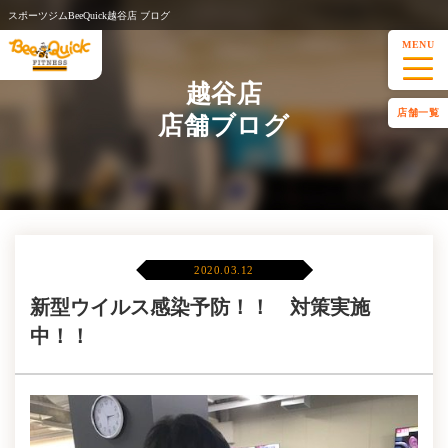
スポーツジムBeeQuick越谷店 ブログ
MENU
越谷店
店舗一覧
店舗ブログ
2020.03.12
新型ウイルス感染予防！！ 対策実施
中！！