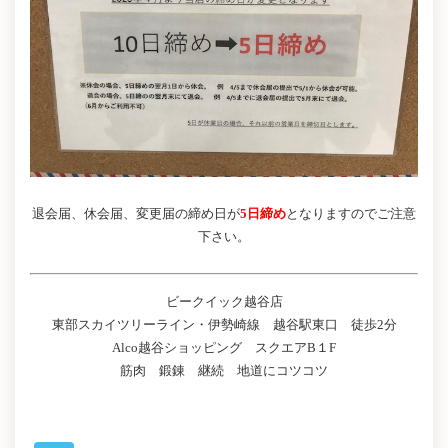
退会届、休会届、変更届の締め日が
5日締め
となりますのでご注意
下さい。
ビークイック越谷店
東部スカイツリーライン・伊勢崎線 越谷駅東口 徒歩2分
Alco越谷ショッピング スクエアB１F
筋肉 鍛錬 継続 地道にコツコツ