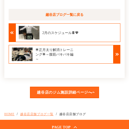
越谷店ブログ
一覧に戻る
2月のスケジュール🍫💖
🌟正月太り解消トレーニ
ング🌟～腹筋バキバキ編
～
越谷店のジム施設詳細ページへ
HOME
越谷店店舗ブログ一覧
越谷店店舗ブログ
PAGE TOP