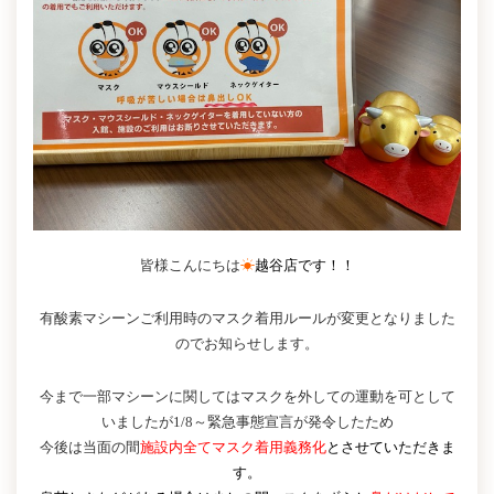
皆様こんにちは
☀
越谷店です！！
有酸素マシーンご利用時のマスク着用ルールが変更となりました
のでお知らせします。
今まで一部マシーンに関してはマスクを外しての運動を可として
いましたが1/8～緊急事態宣言が発令したため
今後は当面の間
施設内全てマスク着用義務化
とさせていただきま
す。