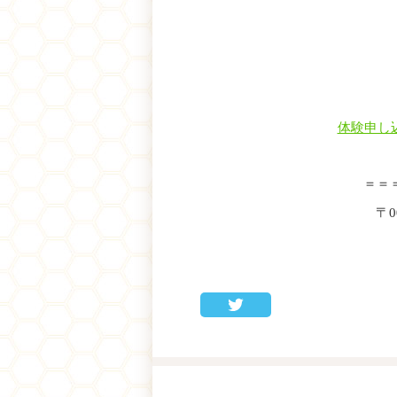
体験申し込
＝＝
〒0