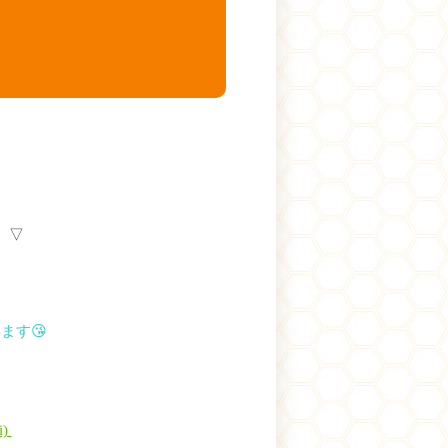
 ▽
ます😘
i)