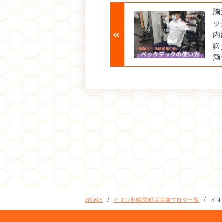
胸
ッ
内
鍛
🙆
HOME
イオン札幌栄町店店舗ブログ一覧
イオ