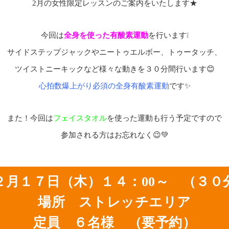
2月の女性限定レッスンのご案内をいたします★
今回は
全身を使った有酸素運動
を行います❕
サイドステップジャックやニートゥエルボー、トゥータッチ、
ツイストニーキックなど様々な動きを３０分間行います😊
心拍数爆上がり必須の全身有酸素運動
です✨
また！今回は
フェイスタオル
を使った運動も行う予定ですので
参加される方はお忘れなく😉💚
２月１７日（木）１４：00～ （３０
場所 ストレッチエリア
定員 ６名様 （要予約）