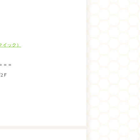
ークイック）
＝＝＝
店2Ｆ