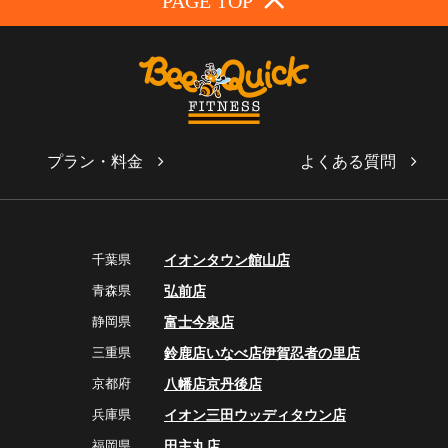
PAGE TOP
プラン・料金
よくある質問
千葉県
イオンタウン館山店
青森県
弘前店
静岡県
富士今泉店
三重県
鈴鹿店
いなべ店
伊賀忍者の里店
京都府
八幡店
京丹後店
兵庫県
イオン三田ウッディタウン店
福岡県
田主丸店