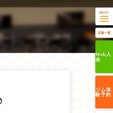
MENU
店舗一覧
Web入
会
ジム
体
験予約
