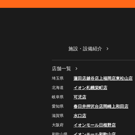
施設・設備紹介
店舗一覧
埼玉県
蓮田店
越谷店
上福岡店
東松山店
北海道
イオン札幌栄町店
岐阜県
可児店
愛知県
春日井押沢台店
岡崎上和田店
滋賀県
水口店
大阪府
イオンモール日根野店
和歌山県
イオンモール和歌山店