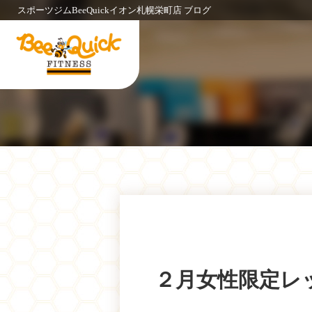
スポーツジムBeeQuickイオン札幌栄町店 ブログ
２月女性限定レ