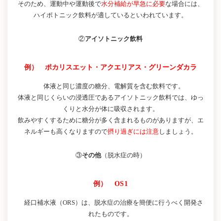
そのため、運動中や運動後で
水分補給が早急に必要
な場合には、
ハイポトニック飲料が適しているといわれています。
②
アイソトニック飲料
例） ポカリスエット・アクエリアス・グリーンダカラ
体液と同じ濃度の糖分、電解質を含む飲料です。
体液と同じくらいの浸透圧であるアイソトニック飲料では、ゆっ
くりと水分が体に吸収されます。
飲みやすくするために糖分が多く含まれるものがありますが、エ
ネルギーも高くなりますので
摂り過ぎには注意
しましょう。
③
その他
（脱水症の時）
例） OS1
経口補水液（ORS）は、脱水症の治療を簡便に行うべく開発さ
れたものです。