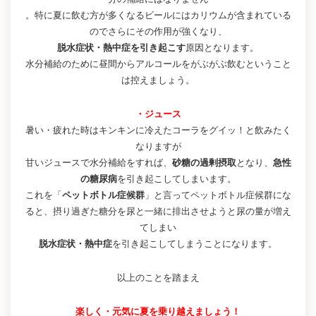
。特に夏に飲む方が多くなるビールにはカリウムが含まれている
のでさらにその作用が強くなり、
脱水症状・熱中症を引き起こす
原因となります。
水分補給のために昼間からアルコールをがぶがぶ飲むということ
は控えましょう。
・ジュース
暑い・疲れた時はキンキンに冷えたコーラをグイッ！と飲みたく
なりますが
甘いジュースで水分補給をすれば、
砂糖の過剰摂取
となり、
急性
の糖尿病
を引き起こしてしまいます。
これを「
ペットボトル症候群
」と言ってペットボトル症候群にな
ると、摂り過ぎた糖分を尿と一緒に排出させようと尿の量が増え
てしまい
脱水症状・熱中症
を引き起こしてしまうことになります。
以上のことを踏まえ
楽しく・元気に夏を乗り越えましょう！