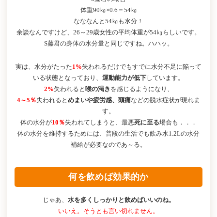
体重90㎏×0.6＝54㎏
なななんと54㎏も水分！
余談なんですけど、26～29歳女性の平均体重が54㎏らしいです。
S藤君の身体の水分量と同じですね。ハハッ。
実は、水分がたった
1%
失われるだけでもすでに水分不足に陥って
いる状態となっており、
運動能力が低下
しています。
2%
失われると
喉の渇き
を感じるようになり、
4～5％
失われると
めまいや疲労感、頭痛
などの脱水症状が現れま
す。
体の水分が
10％
失われてしまうと、最悪
死に至る
場合も．．．
体の水分を維持するためには、普段の生活でも飲み水1.2Lの水分
補給が必要なのであ～る。
何を飲めば効果的か
じゃあ、
水を多くしっかりと飲めばいいのね。
いいえ。そうとも言い切れません。