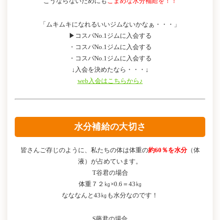
こうならないためにも
こまめな水分補給を！！
「ムキムキになれるいいジムないかなぁ・・・」
▶コスパNo.1ジムに入会する
・コスパNo.1ジムに入会する
・コスパNo.1ジムに入会する
↓入会を決めたなら・・・↓
web入会はこちらから♪
水分補給の大切さ
皆さんご存じのように、私たちの体は体重の
約60％を水分
（体
液）が占めています。
T谷君の場合
体重７２㎏×0.6＝43㎏
なななんと43㎏も水分なのです！
S藤君の場合