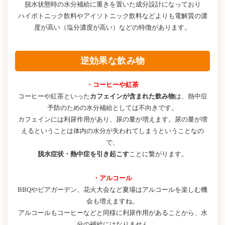
脱水状態時の水分補給に重きを置いた成分設計になっており
ハイポトニック飲料やアイソトニック飲料などよりも電解質の濃
度が高い（塩分濃度が高い）などの特徴があります。
逆効果な飲み物
・コーヒーや紅茶
コーヒーや紅茶といった
カフェインが含まれた飲み物
は、熱中症
予防のための水分補給としては不向きです。
カフェインには利尿作用があり、尿の量が増えます。尿の量が増
えるということは体内の水分が失われてしまうということなの
で、
脱水症状・熱中症を引き起こす
ことに繋がります。
・アルコール
BBQやビアガーデン、花火大会など夏場はアルコールを楽しむ機
会も増えますね。
アルコールもコーヒーなどと同様に利尿作用があることから、水
分の補給にはなりません