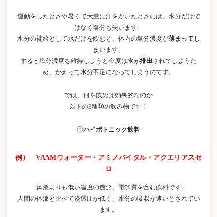
運動をしたときや暑くて大量に汗をかいたときには、水分だけで
はなく塩分も失います。
水分の補給として水だけを飲むと、体内の塩分濃度が
薄まって
し
まいます。
すると塩分濃度を維持しようと今度は水が
排出
されてしまうた
め、かえって水分不足になってしまうのです。
では、何を飲めば効果的なのか
以下の3種類の飲み物です！
①
ハイポトニック飲料
例） VAAMウォーター・アミノバイタル・アクエリアスゼ
ロ
体液よりも低い濃度の糖分、電解質を含む飲料です。
人間の体液と比べて浸透圧が低く、水分の吸収が速いとされてい
ます。